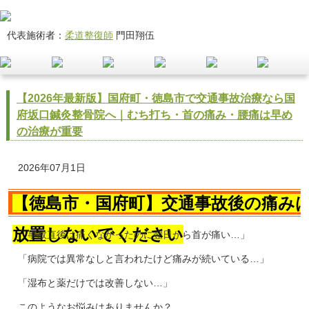
代表施術者：
柔道整復師
門田翔伍
【2026年最新版】国府町・徳島市で交通事故治療なら国
府坂口鍼灸整骨院へ｜むち打ち・首の痛み・腰痛は早め
の治療が重要
2026年07月1日
【徳島市・国府町】交通事故後の痛み
放置しないでください
「事故直後は痛くなかったのに翌日から首が痛い…」
「病院では異常なしと言われたけど痛みが続いている…」
「湿布と薬だけでは改善しない…」
このようなお悩みはありませんか？