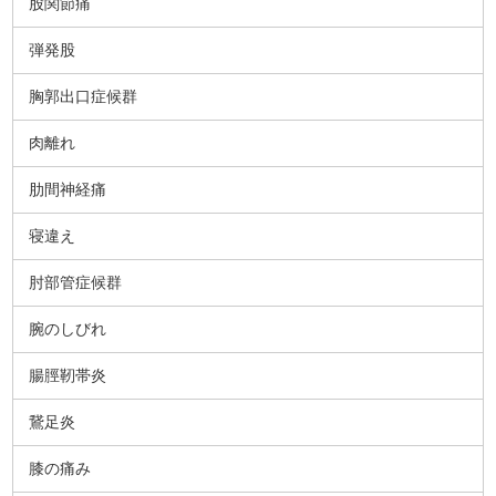
股関節痛
弾発股
胸郭出口症候群
肉離れ
肋間神経痛
寝違え
肘部管症候群
腕のしびれ
腸脛靭帯炎
鵞足炎
膝の痛み