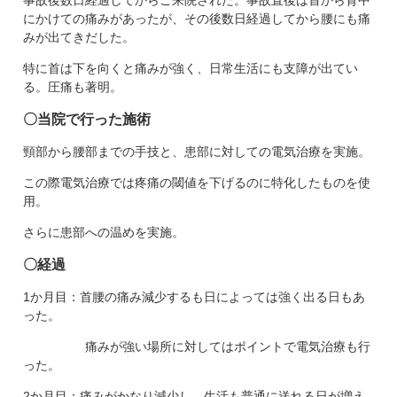
事故後数日経過してからご来院された。事故直後は首から背中
にかけての痛みがあったが、その後数日経過してから腰にも痛
みが出てきだした。
特に首は下を向くと痛みが強く、日常生活にも支障が出てい
る。圧痛も著明。
〇当院で行った施術
頸部から腰部までの手技と、患部に対しての電気治療を実施。
この際電気治療では疼痛の閾値を下げるのに特化したものを使
用。
さらに患部への温めを実施。
〇経過
1か月目：首腰の痛み減少するも日によっては強く出る日もあ
った。
痛みが強い場所に対してはポイントで電気治療も行
った。
2か月目：痛みがかなり減少し、生活も普通に送れる日が増え