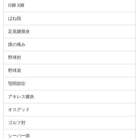
O脚 X脚
ばね指
足底腱膜炎
踵の痛み
野球肘
野球肩
顎関節症
アキレス腱炎
オスグッド
ゴルフ肘
シーバー病