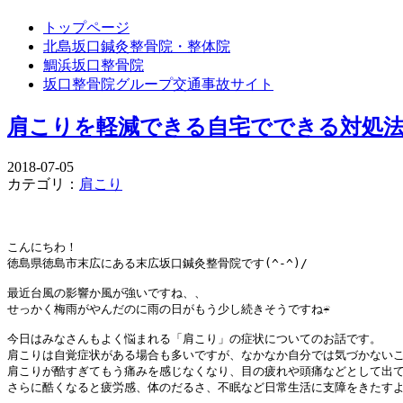
トップページ
北島坂口鍼灸整骨院・整体院
鯛浜坂口整骨院
坂口整骨院グループ交通事故サイト
肩こりを軽減できる自宅でできる対
2018-07-05
カテゴリ：
肩こり
こんにちわ！

徳島県徳島市末広にある末広坂口鍼灸整骨院です(^-^)/

最近台風の影響か風が強いですね、、

せっかく梅雨がやんだのに雨の日がもう少し続きそうですね☔

今日はみなさんもよく悩まれる「肩こり」の症状についてのお話です。

肩こりは自覚症状がある場合も多いですが、なかなか自分では気づかないこ
肩こりが酷すぎてもう痛みを感じなくなり、目の疲れや頭痛などとして出て
さらに酷くなると疲労感、体のだるさ、不眠など日常生活に支障をきたすよ