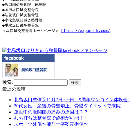
●坂口鍼灸整骨院　徳島院 

●国府坂口鍼灸整骨院

●法花坂口鍼灸整骨院

●小松島坂口鍼灸整骨院 

●垂水坂口鍼灸整骨院 

＜坂口鍼灸整骨院ホームページ＞ 
https://expand-k.com/
検索:
最近の投稿
北島坂口整体院11月7日～9日 9周年ワンコイン体験会
20代女性 産後の骨盤矯正、骨盤ダイエットで来院！
運動中の股関節の痛みの原因は？？
むち打ちは整骨院で施術が可能！！
スポーツ外傷〜膝前十字靭帯損傷〜