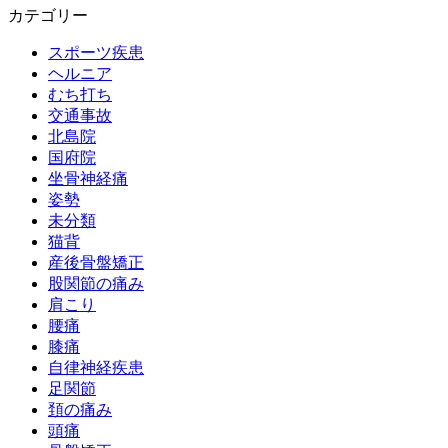
カテゴリー
スポーツ疾患
ヘルニア
むち打ち
交通事故
北島院
国府院
坐骨神経痛
姿勢
未分類
猫背
産後骨盤矯正
股関節の痛み
肩こり
腰痛
膝痛
自律神経疾患
足関節
頚の痛み
頭痛