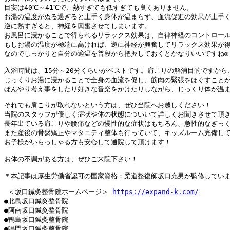
目安は40℃～41℃で、熱すぎても低すぎても良くありません。

お湯の温度がぬる過ぎると上手く身体が温まらず、血流促進の効果が上手く
逆に熱すぎると、神経を興奮させてしまいます。

お風呂に浸かることで得られるリラックス効果は、自律神経のコントロール
もしお湯の温度が極端に高ければ、逆に神経が興奮してリラックス効果が得
なのでしっかりと自分の適温を普段から把握しておくとかなりいいですね◎

入浴時間は、15分～20分くらいがベストです。肩こりの解消目的ですから
じっくりお湯に浸かることで全身の血流を促し、筋肉の緊張をほぐすことが
ぼんやり考え事をしたり好きな音楽をかけたりしながら、じっくり体が温ま
それでも肩こりが取れないという方は、ぜひ当院へお越しください！

当院のスタッフが優しく症状や体の状態についいて詳しくお聞きさせて頂き
長年出ている肩こりや腰痛などの慢性的な症状はもちろん、急性的なぎっく
また産後の骨盤矯正やマタニティ整体も行っていて、キッズルーム完備して
お子様がいらっしゃる方も安心して通院して頂けます！

お体の不調がある方は、ぜひご来院下さい！

 ＜坂口鍼灸整骨院ホームページ＞ 
https://expand-k.com/
●北島坂口鍼灸整骨院 

●阿南坂口鍼灸整骨院 

●鴨島坂口鍼灸整骨院 

●鳴門坂口鍼灸整骨院
