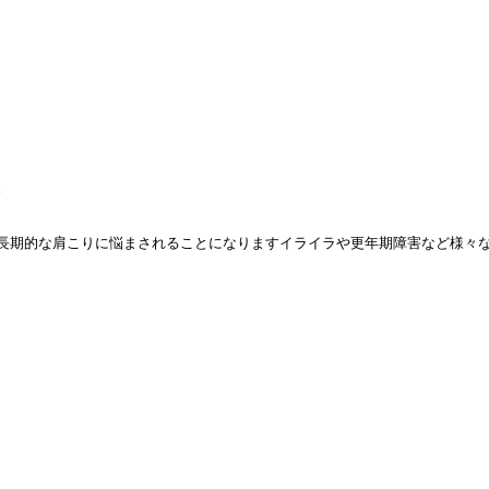


長期的な肩こりに悩まされることになりますイライラや更年期障害など様々な