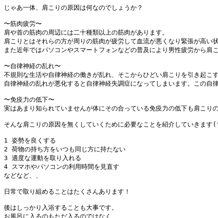
じゃあ一体、肩こりの原因は何なのでしょうか？

〜筋肉疲労〜

肩や首の筋肉の周辺には二十種類以上の筋肉があります。

肩こりとはそれらの方が周りの筋肉が疲労して血流が悪くなり緊張が高い状
また近年ではパソコンやスマートフォンなどの普及により男性疲労から肩こ
〜自律神経の乱れ〜

不規則な生活や自律神経の働きが乱れ、そこからひどい肩こりを引き起こす
自律神経の乱れが悪化すると自律神経失調症になってしまいます。この自律
〜免疫力の低下〜

実はあまり知られていませんが体にその合っている免疫力の低下も肩こりの
そんな肩こりの原因を無くしていくために必要なことを紹介していきます(°▽
1 姿勢を良くする

2 荷物の持ち方をいつも同じ方に持たない

3 適度な運動を取り入れる

4 スマホやパソコンの利用時間を見直す

などなど、、

日常で取り組めることはたくさんあります！

後はしっかり入浴することも大事です。

お風呂に入るのもただ入るのではなく、
