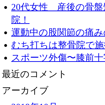
20代女性 産後の骨
院！
運動中の股関節の痛み
むち打ちは整骨院で
スポーツ外傷〜膝前十
最近のコメント
アーカイブ