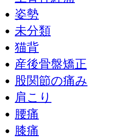
姿勢
未分類
猫背
産後骨盤矯正
股関節の痛み
肩こり
腰痛
膝痛