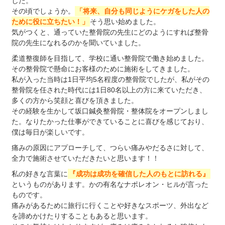
した。
その頃でしょうか。
「将来、自分も同じようにケガをした人の
ために役に立ちたい！」
そう思い始めました。
気がつくと、通っていた整骨院の先生にどのようにすれば整骨
院の先生になれるのかを聞いていました。
柔道整復師を目指して、学校に通い整骨院で働き始めました。
その整骨院で懸命にお客様のために施術をしてきました。
私が入った当時は1日平均5名程度の整骨院でしたが、私がその
整骨院を任された時代には1日80名以上の方に来ていただき、
多くの方から笑顔と喜びを頂きました。
その経験を生かして坂口鍼灸整骨院・整体院をオープンしまし
た。なりたかった仕事ができていることに喜びを感じており、
僕は毎日が楽しいです。
痛みの原因にアプローチして、つらい痛みやだるさに対して、
全力で施術させていただきたいと思います！！
私の好きな言葉に
『成功は成功を確信した人のもとに訪れる』
というものがあります。かの有名なナポレオン・ヒルが言った
ものです。
痛みがあるために旅行に行くことや好きなスポーツ、外出など
を諦めかけたりすることもあると思います。