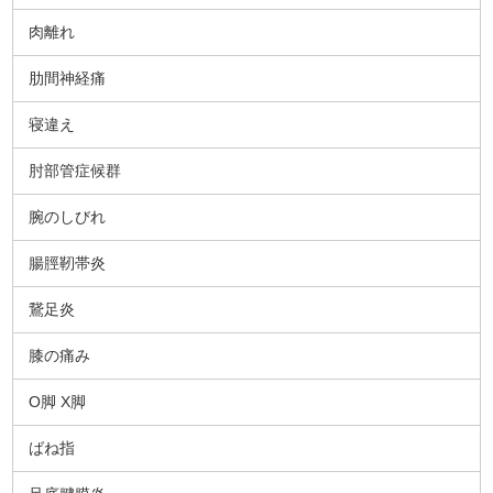
肉離れ
肋間神経痛
寝違え
肘部管症候群
腕のしびれ
腸脛靭帯炎
鵞足炎
膝の痛み
O脚 X脚
ばね指