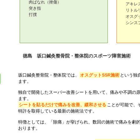
肉ばなれ（挫傷）
アキレ
突き指
リトル
打撲
オスグ
シンス
徳島 坂口鍼灸整骨院・整体院のスポーツ障害施術
坂口鍼灸整骨院・整体院では、
オスグットSSR施術
という独
ます。
独自で開発したスーパー改善シートを用いて、痛みや不調の
ます。
シートを貼るだけで痛みを改善、緩和させる
ことが可能で、
特許を取得している最新の施術法です。
特徴としては、「除痛」が挙げられ、数回の施術で痛みを劇
おります。