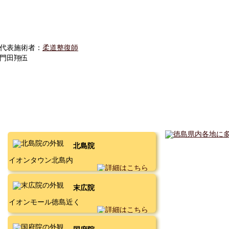
代表施術者：
柔道整復師
門田翔伍
北島院
イオンタウン北島内
末広院
イオンモール徳島近く