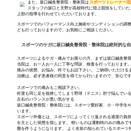
また、坂口鍼灸整骨院・整体院は
スポーツトレーナー活
スタッフの坂口と天野が高校時代に陸上競技をしていた
上部の指導を行わせていただいております。
スポーツでのパフォーマンス向上施術やコンディションの調
ども行っておりますので、お気軽にご相談ください。
スポーツのケガに坂口鍼灸整骨院・整体院は絶対的な自
スポーツによるケガ・痛みでお困りの方、まずは坂口鍼灸整
当院は、お一人お一人に丁寧な問診、検査を行っております
痛みの状態、お悩み、何でもお話下さい。 ご納得いただける
治療は、必ず患者様の同意を得てから行いますので、安心で
スポーツでの痛みもご相談下さい。
何度も同じ足を捻挫してしまう野球（テニス）肘で悩んでい
左右のバランスが悪い気がする
坂口鍼灸整骨院・整体院には、スポーツ愛好家、小・中学生
います。
スポーツ外傷とは、スポーツによってくり返される過度の負
を主とした状態を指します。 軽いものは運動時のみの痛みで
難を伴うようになります。 よく名前の知られているスポーツ