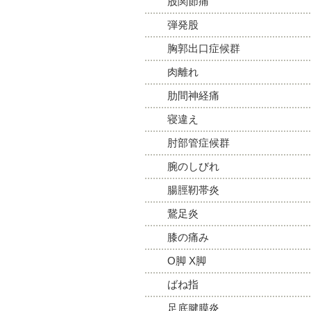
股関節痛
弾発股
胸郭出口症候群
肉離れ
肋間神経痛
寝違え
肘部管症候群
腕のしびれ
腸脛靭帯炎
鵞足炎
膝の痛み
O脚 X脚
ばね指
足底腱膜炎