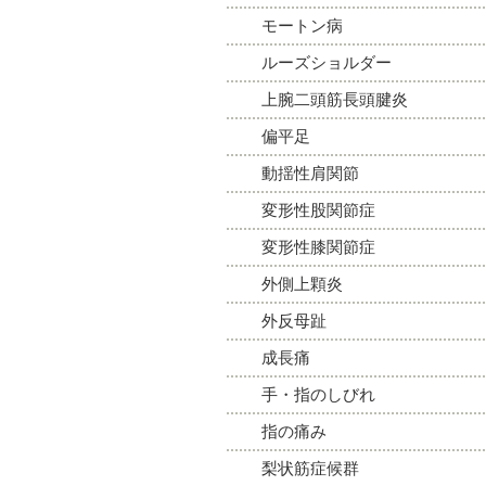
モートン病
ルーズショルダー
上腕二頭筋長頭腱炎
偏平足
動揺性肩関節
変形性股関節症
変形性膝関節症
外側上顆炎
外反母趾
成長痛
手・指のしびれ
指の痛み
梨状筋症候群