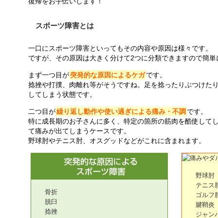
復帰をお手伝いします！
スポーツ障害とは
一口にスポーツ障害といってもその内容や原因は様々です。
ですが、その原因は大きく分けて2つに分類できますので簡単
まず一つ目が
突発的な原因によるケガ
です。
捻挫や打撲、肉離れ等がそうですね。足を捻ったりぶつけた
してしまう状態です。
二つ目が
繰り返し動作や使い過ぎによる痛み・不調
です。
特に成長期のお子さんに多く、特定の箇所の筋肉を酷使して
て痛みが出てしまうケースです。
野球肘やテニス肘、オスグッドなどがこれに含まれます。
野球肘
テニス
骨折
ゴルフ
脱臼
腱鞘炎
捻挫
ジャン