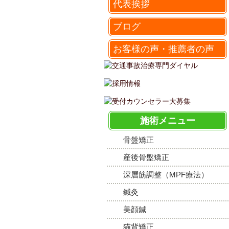
代表挨拶
ブログ
お客様の声・推薦者の声
施術メニュー
骨盤矯正
産後骨盤矯正
深層筋調整（MPF療法）
鍼灸
美顔鍼
猫背矯正