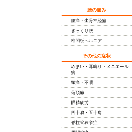
腰の痛み
腰痛・坐骨神経痛
ぎっくり腰
椎間板ヘルニア
その他の症状
めまい・耳鳴り・メニエール
病
頭痛・不眠
偏頭痛
眼精疲労
四十肩・五十肩
脊柱管狭窄症