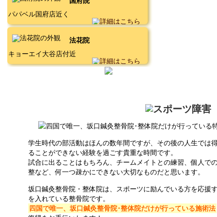
国府院
パパベル国府店近く
法花院
キョーエイ大谷店付近
学生時代の部活動はほんの数年間ですが、その後の人生では
ることができない経験を過ごす貴重な時間です。
試合に出ることはもちろん、チームメイトとの練習、個人で
整など、何一つ疎かにできない大切なものだと思います。
坂口鍼灸整骨院・整体院は、スポーツに励んでいる方を応援
を入れている整骨院です。
四国で唯一、坂口鍼灸整骨院･整体院だけが行っている施術法