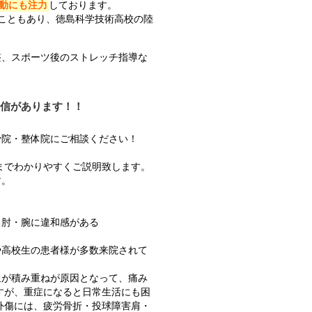
動にも注力
しております。
こともあり、徳島科学技術高校の陸
整、スポーツ後のストレッチ指導な
信があります！！
骨院・整体院にご相談ください！
。
までわかりやすくご説明致します。
す。
る肘・腕に違和感がある
や高校生の患者様が多数来院されて
担が積み重ねが原因となって、痛み
すが、重症になると日常生活にも困
外傷には、疲労骨折・投球障害肩・