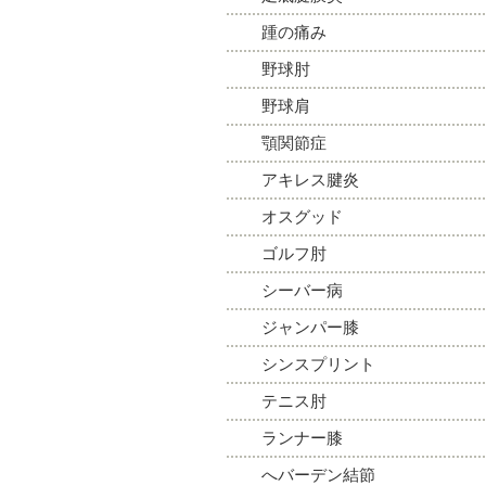
踵の痛み
野球肘
野球肩
顎関節症
アキレス腱炎
オスグッド
ゴルフ肘
シーバー病
ジャンパー膝
シンスプリント
テニス肘
ランナー膝
へバーデン結節